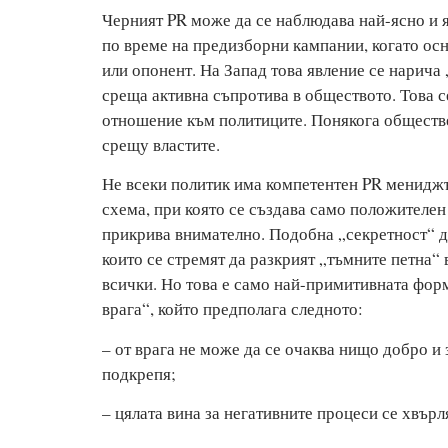
Черният PR може да се наблюдава най-ясно и я
по време на предизборни кампании, когато осн
или опонент. На Запад това явление се нарича 
среща активна съпротива в обществото. Това с
отношение към политиците. Понякога обществе
срещу властите.
Не всеки политик има компетентен PR мениджъ
схема, при която се създава само положителен 
прикрива внимателно. Подобна „секретност“ д
които се стремят да разкрият „тъмните петна“ 
всички. Но това е само най-примитивната форм
врага“, който предполага следното:
– от врага не може да се очаква нищо добро и 
подкрепя;
– цялата вина за негативните процеси се хвър