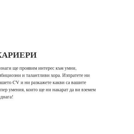
КАРИЕРИ
инаги ще проявим интерес към умни,
мбициозни и талантливи хора. Изпратете ни
ашето CV и ни разкажете какви са вашите
упер умения, които ще ни накарат да ви вземем
еднага!