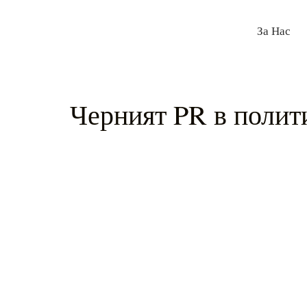
За Нас
Черният PR в полит