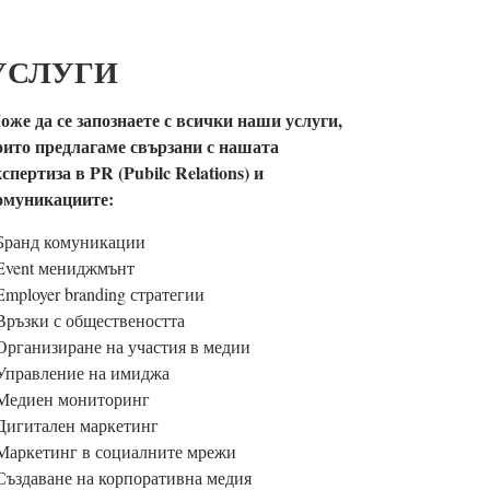
УСЛУГИ
оже да се запознаете с всички наши услуги,
оито предлагаме свързани с нашата
кспертиза в PR (Pubilc Relations) и
омуникациите:
 Бранд комуникации
 Event мениджмънт
Employer branding стратегии
 Връзки с обществеността
 Организиране на участия в медии
 Управление на имиджа
 Медиен мониторинг
 Дигитален маркетинг
 Маркетинг в социалните мрежи
 Създаване на корпоративна медия