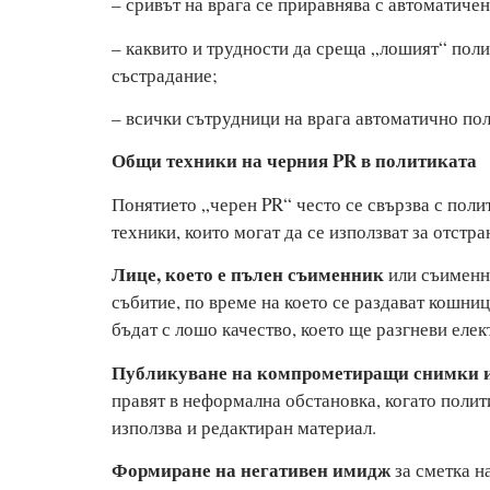
– сривът на врага се приравнява с автоматиче
– каквито и трудности да среща „лошият“ поли
състрадание;
– всички сътрудници на врага автоматично пол
Общи техники на черния PR в политиката
Понятието „черен PR“ често се свързва с поли
техники, които могат да се използват за отстр
Лице, което е пълен съименник
или съименни
събитие, по време на което се раздават кошниц
бъдат с лошо качество, което ще разгневи елек
Публикуване на компрометиращи снимки и
правят в неформална обстановка, когато полит
използва и редактиран материал.
Формиране на негативен имидж
за сметка н