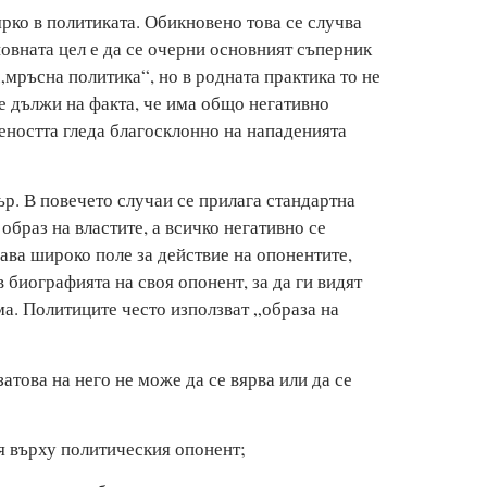
рко в политиката. Обикновено това се случва
овната цел е да се очерни основният съперник
„мръсна политика“, но в родната практика то не
е дължи на факта, че има общо негативно
ността гледа благосклонно на нападенията
р. В повечето случаи се прилага стандартна
образ на властите, а всичко негативно се
ава широко поле за действие на опонентите,
в биографията на своя опонент, за да ги видят
а. Политиците често използват „образа на
затова на него не може да се вярва или да се
ля върху политическия опонент;