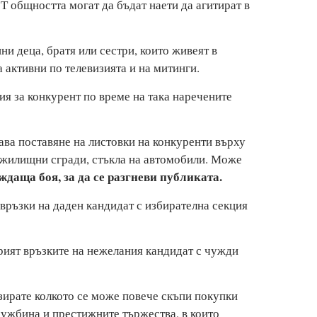
 общността могат да бъдат наети да агитират в
ни деца, братя или сестри, които живеят в
а активни по телевизията и на митинги.
ция за конкурент по време на така наречените
ава поставяне на листовки на конкуренти върху
 жилищни сгради, стъкла на автомобили. Може
даща боя, за да се разгневи публиката.
ръзки на даден кандидат с избирателна секция
рият връзките на нежелания кандидат с чужди
зирате колкото се може повече скъпи покупки
чужбина и престижните тържества, в които