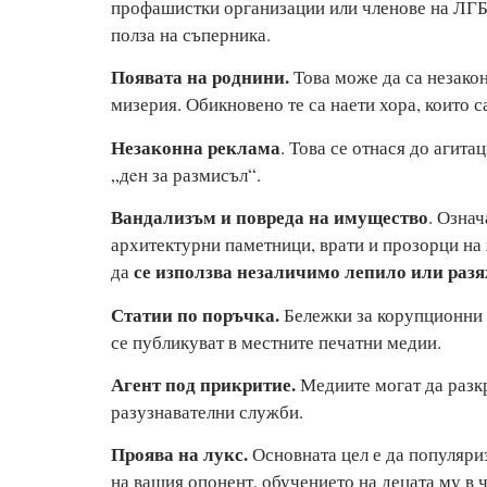
профашистки организации или членове на ЛГБТ
полза на съперника.
Появата на роднини.
Това може да са незакон
мизерия. Обикновено те са наети хора, които с
Незаконна реклама
. Това се отнася до агита
„дeн за размисъл“.
Вандализъм и повреда на имущество
. Означ
архитектурни паметници, врати и прозорци на
се използва незаличимо лепило или разяж
да
Статии по поръчка.
Бележки за корупционни в
се публикуват в местните печатни медии.
Агент под прикритие.
Медиите могат да разк
разузнавателни служби.
Проява на лукс.
Основната цел е да популяри
на вашия опонент, обучението на децата му в 