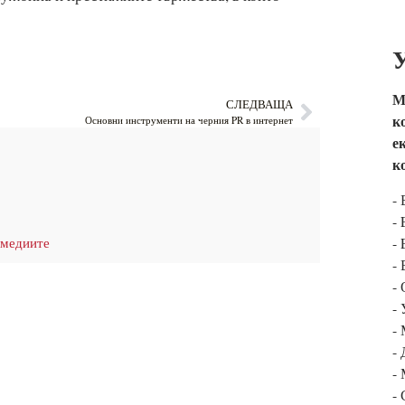
М
СЛЕДВАЩА
к
Основни инструменти на черния PR в интернет
е
к
-
-
- 
 медиите
-
-
-
-
-
-
-