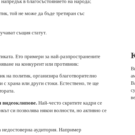
н напредък в благосъстоянието на народа;
тик, той не може да бъде третиран със
учават същия статут.
тиката. Ето примери за най-разпространените
аняване на конкурент или противник:
В
к на политик, организира благотворително
а
и с храна или други стоки. Естествено, те ще
В
с
тората.
в
 видеоклипове.
Най-често скритите кадри се
икът си позволява някои волности, но активно се
а недостоверна аудитория. Например